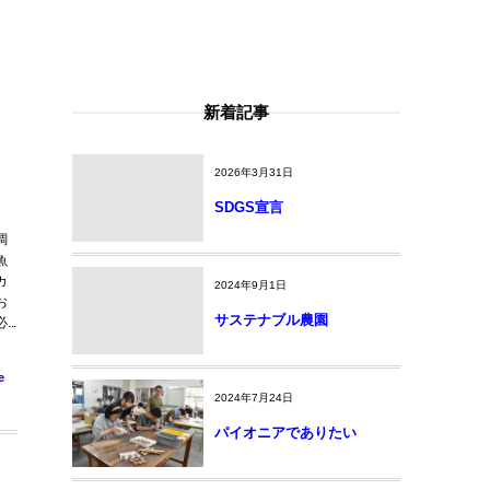
新着記事
2026年3月31日
SDGS宣言
調
魚
カ
2024年9月1日
お
サステナブル農園
..
e
2024年7月24日
パイオニアでありたい