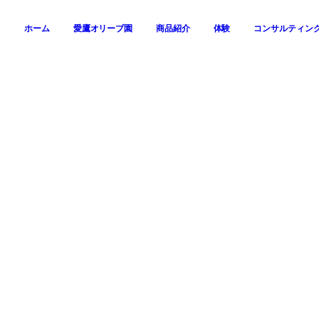
ホーム
愛鷹オリーブ園
商品紹介
体験
コンサルティン
December, 2019
Month