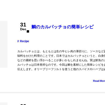
31
鯛のカルパッチョの簡単レシピ
Dec
Recipe
カルパッチョとは、もともとは生の牛ヒレ肉の薄切りに、ソースなど
味料をかけた料理のことです。日本ではカルパッチョというと、白身
などの素材を思い浮かべることが多いかもしれませんね。実は鮮魚の
ルパッチョは日本発祥なのです。今回は鯛を素材にした簡単レシピを
伝えします。オリーブリーフソルトを使うと他のスパイスやハーブは必.
Read Mor