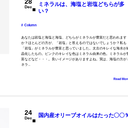
28
ミネラルは、海塩と岩塩どちらが多
Dec
い？
Column
あなたは岩塩と海塩と海塩、どちらがミネラルが豊富だと思われます
か？ほとんどの方が、「岩塩」と答えるのではないでしょうか？私も
「岩塩」がミネラルが豊富と思っていました。太古のキレイな海水が
晶化したもの。ピンクのキレイな色はミネラル由来の色。ミネラルが
富などなど・・・。良いイメージがありますよね。実は、海塩の方が
ネラ...
Read Mor
24
国内産オリーブオイルはたった〇〇
Dec