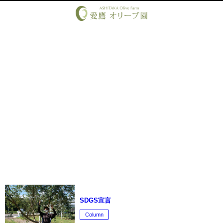
March, 2026
Month
SDGS宣言
Column