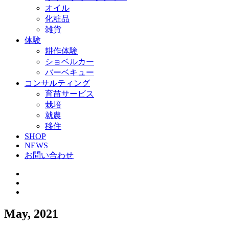
オイル
化粧品
雑貨
体験
耕作体験
ショベルカー
バーベキュー
コンサルティング
育苗サービス
栽培
就農
移住
SHOP
NEWS
お問い合わせ
May, 2021