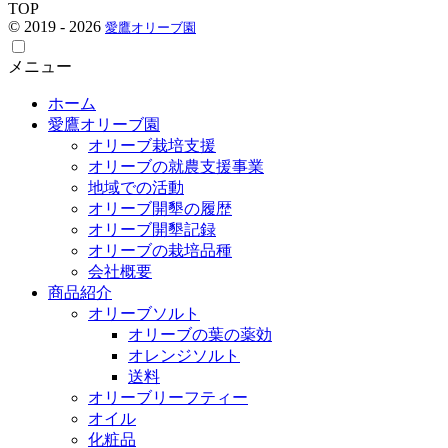
TOP
© 2019 - 2026
愛鷹オリーブ園
メニュー
ホーム
愛鷹オリーブ園
オリーブ栽培支援
オリーブの就農支援事業
地域での活動
オリーブ開墾の履歴
オリーブ開墾記録
オリーブの栽培品種
会社概要
商品紹介
オリーブソルト
オリーブの葉の薬効
オレンジソルト
送料
オリーブリーフティー
オイル
化粧品